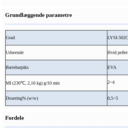
Grundlæggende parametre
Grad
LYSI-502
Udseende
Hvid pellet
Bæreharpiks
EVA
2~4
MI (230℃, 2,16 kg) g/10 min
Dosering% (w/w)
0,5~5
Fordele