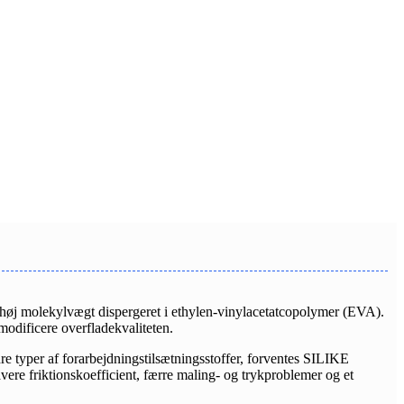
ahøj molekylvægt dispergeret i ethylen-vinylacetatcopolymer (EVA).
odificere overfladekvaliteten.
e typer af forarbejdningstilsætningsstoffer, forventes SILIKE
vere friktionskoefficient, færre maling- og trykproblemer og et