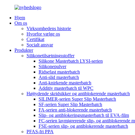
Hjem
Om os
Virksomhedens historie
Hvorfor vælge os
Certifikat
Socialt ansvar
Produkter
Silikonetilsætningsstoffer
Silikone Masterbatch LYSI-serien
Silikonepulver
Ridsefast masterbatch
Anti-slid masterbatch
Anti-knirkende masterbatch
Additiv masterbatch til WPC
Højtydende skridsikker og antiblokerende masterbatch
SILIMER-serien Super Slip Masterbatch
SF-serien Super Slip Masterbatch
FA-serien anti-blokerende masterbatch
Slip- og antiblokeringsmasterbatch til EVA-film
FC-serien lavmigrerende slip- og antiblokerende m
FSE-serien slip- og antiblokerende masterbatch
PFAS-fri PPA