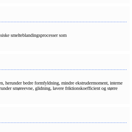
ssiske smelteblandingsprocesser som
ksen, herunder bedre formfyldning, mindre ekstrudermoment, interne
nder smøreevne, glidning, lavere friktionskoefficient og større