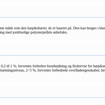
mme måde som den harpiksbærer, de er baseret på. Den kan bruges i kla
ding med jomfruelige polymerpellets anbefales.
å 0,2 til 1 %, forventes forbedret forarbejdning og flydeevne for harpi
ilsætningsniveau, 2~5 %, forventes forbedrede overfladeegenskaber, heru