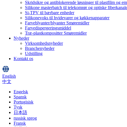
Skridsikre og antiblokerende løsninger til plastfilm og e
Silikone masterbatch til telekomrør og optiske fiberkanal
Si-TPV til bærbare enheder
Silikonevoks til hvidevarer og køkkenapparater
Farveblyanter/blyanter Smøremidler
Farvedispergeringsmiddel
Træ-plastkompositter Smøremidler
Nyheder
Virksomhedsnyheder
Branchenyheder
Udstilling
Kontakt os
English
中文
Engelsk
Spansk
Portugisisk
Tysk
日本語
russisk sprog
Fransk