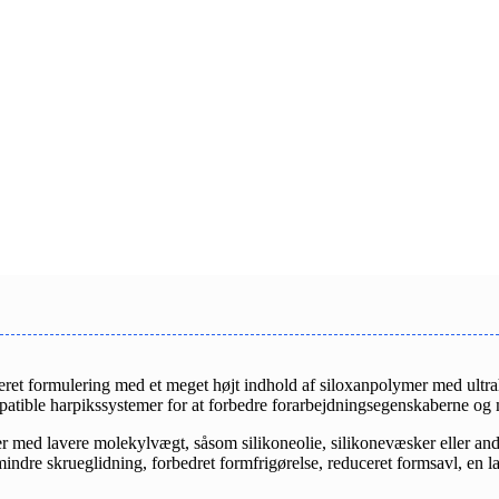
eret formulering med et meget højt indhold af siloxanpolymer med ultr
atible harpikssystemer for at forbedre forarbejdningsegenskaberne og m
r med lavere molekylvægt, såsom silikoneolie, silikonevæsker eller andr
indre skrueglidning, forbedret formfrigørelse, reduceret formsavl, en la