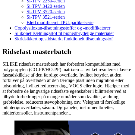
Si-TPV 2250-serien
Si-TPV 3420-serien
Si-TPV 3520-serien
Si-TPV 3521-serien
Blød modificeret TPU-partikelserie
Copolysiloxan-tilsætningsstoffer og -modifikatorer
Silikonetilsætningsstof til bionedbrydelige materialer
Skridsikkert og slidstærkt funktionelt tilsætningsstof
Ridsefast masterbatch
SILIKE ridsefast masterbatch har forbedret kompatibilitet med
polypropylen (CO-PP/HO-PP) matrixen -- hvilket resulterer i lavere
faseadskillelse af den færdige overflade, hvilket betyder, at den
forbliver på overfladen af ​​den færdige plast uden migration eller
udsondring, hvilket reducerer dug, VOCS eller lugte. Hjælper med
at forbedre de langvarige ridsefaste egenskaber i bilinteriør ved at
tilbyde forbedringer på mange områder som kvalitet, ældning,
grebfølelse, reduceret støvophobning osv. Velegnet til forskellige
bilinteriøroverflader, såsom: Dørpaneler, instrumentbrætter,
midterkonsoller, instrumentpaneler...