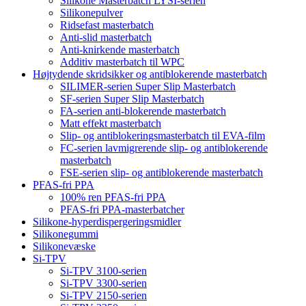
Silikone Masterbatch LYSI-serien
Silikonepulver
Ridsefast masterbatch
Anti-slid masterbatch
Anti-knirkende masterbatch
Additiv masterbatch til WPC
Højtydende skridsikker og antiblokerende masterbatch
SILIMER-serien Super Slip Masterbatch
SF-serien Super Slip Masterbatch
FA-serien anti-blokerende masterbatch
Matt effekt masterbatch
Slip- og antiblokeringsmasterbatch til EVA-film
FC-serien lavmigrerende slip- og antiblokerende
masterbatch
FSE-serien slip- og antiblokerende masterbatch
PFAS-fri PPA
100% ren PFAS-fri PPA
PFAS-fri PPA-masterbatcher
Silikone-hyperdispergeringsmidler
Silikonegummi
Silikonevæske
Si-TPV
Si-TPV 3100-serien
Si-TPV 3300-serien
Si-TPV 2150-serien