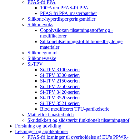
PFAS-fri PPA
100% ren PFAS-fri PPA
PFAS-fri PPA-masterbatcher
Silikone-hyperdispergeringsmidler
Silikonevoks
Copolysiloxan-tilsætningsstoffer og -
modifikatorer
Silikonetilsætningsstof til bionedbrydelige
materialer
Silikonegummi
Silikonevæske
Si-TPV
Si-TPV 3100-serien
Si-TPV 3300-serien
Si-TPV 2150-serien
Si-TPV 2250-serien
Si-TPV 3420-serien
Si-TPV 3520-serien
Si-TPV 3521-serien
Blød modificeret TPU-partikelserie
Matt effekt masterbatch
Skridsikkert og slidstærkt funktionelt tilsætningsstof
Forskning og udvikling
Løsninger og applikationer
PFAS-fri løsninger til overholdelse af EU's PPWR-