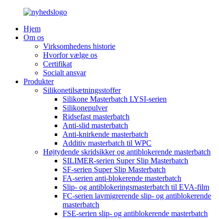
Hjem
Om os
Virksomhedens historie
Hvorfor vælge os
Certifikat
Socialt ansvar
Produkter
Silikonetilsætningsstoffer
Silikone Masterbatch LYSI-serien
Silikonepulver
Ridsefast masterbatch
Anti-slid masterbatch
Anti-knirkende masterbatch
Additiv masterbatch til WPC
Højtydende skridsikker og antiblokerende masterbatch
SILIMER-serien Super Slip Masterbatch
SF-serien Super Slip Masterbatch
FA-serien anti-blokerende masterbatch
Slip- og antiblokeringsmasterbatch til EVA-film
FC-serien lavmigrerende slip- og antiblokerende
masterbatch
FSE-serien slip- og antiblokerende masterbatch