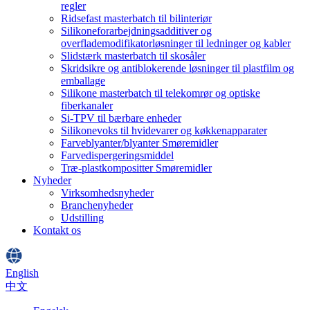
regler
Ridsefast masterbatch til bilinteriør
Silikoneforarbejdningsadditiver og
overflademodifikatorløsninger til ledninger og kabler
Slidstærk masterbatch til skosåler
Skridsikre og antiblokerende løsninger til plastfilm og
emballage
Silikone masterbatch til telekomrør og optiske
fiberkanaler
Si-TPV til bærbare enheder
Silikonevoks til hvidevarer og køkkenapparater
Farveblyanter/blyanter Smøremidler
Farvedispergeringsmiddel
Træ-plastkompositter Smøremidler
Nyheder
Virksomhedsnyheder
Branchenyheder
Udstilling
Kontakt os
English
中文