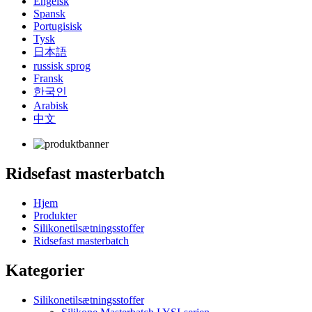
Engelsk
Spansk
Portugisisk
Tysk
日本語
russisk sprog
Fransk
한국인
Arabisk
中文
Ridsefast masterbatch
Hjem
Produkter
Silikonetilsætningsstoffer
Ridsefast masterbatch
Kategorier
Silikonetilsætningsstoffer