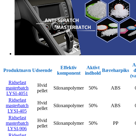
A
Effektiv
Aktivt
Produktnavn
Udseende
Bæreharpiks
d
komponent
indhold
(v
Ridsefast
Hvid
masterbatch
Siloxanpolymer
50%
ABS
pellet
LYSI-4051
Ridsefast
Hvid
masterbatch
Siloxanpolymer
50%
ABS
pellet
LYSI-405
Ridsefast
Hvid
masterbatch
Siloxanpolymer
50%
PP
pellet
LYSI-906
Ridsefast