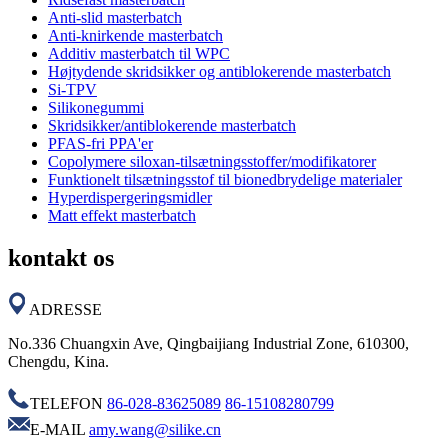
Anti-slid masterbatch
Anti-knirkende masterbatch
Additiv masterbatch til WPC
Højtydende skridsikker og antiblokerende masterbatch
Si-TPV
Silikonegummi
Skridsikker/antiblokerende masterbatch
PFAS-fri PPA'er
Copolymere siloxan-tilsætningsstoffer/modifikatorer
Funktionelt tilsætningsstof til bionedbrydelige materialer
Hyperdispergeringsmidler
Matt effekt masterbatch
kontakt os
ADRESSE
No.336 Chuangxin Ave, Qingbaijiang Industrial Zone, 610300,
Chengdu, Kina.
TELEFON
86-028-83625089
86-15108280799
E-MAIL
amy.wang@silike.cn