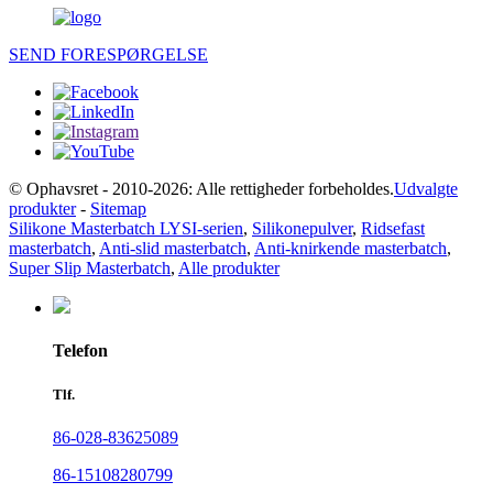
SEND FORESPØRGELSE
© Ophavsret - 2010-2026: Alle rettigheder forbeholdes.
Udvalgte
produkter
-
Sitemap
Silikone Masterbatch LYSI-serien
,
Silikonepulver
,
Ridsefast
masterbatch
,
Anti-slid masterbatch
,
Anti-knirkende masterbatch
,
Super Slip Masterbatch
,
Alle produkter
Telefon
Tlf.
86-028-83625089
86-15108280799